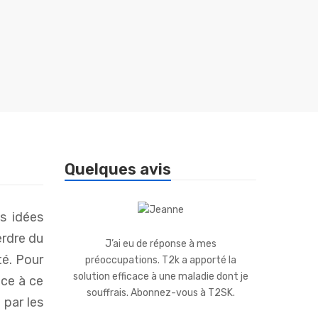
Quelques avis
s idées
erdre du
 conseils
J’ai eu de réponse à mes
La société
té. Pour
tte page et
préoccupations. T2k a apporté la
dans ses r
ances.
solution efficace à une maladie dont je
abonner p
ce à ce
souffrais. Abonnez-vous à T2SK.
 par les