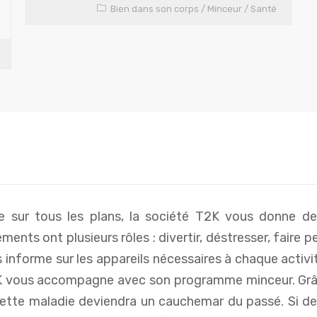
Bien dans son corps
/
Minceur
/
Santé
e sur tous les plans, la société T2K vous donne de
ents ont plusieurs rôles : divertir, déstresser, faire p
 société T2K propose de bons articles
Je suis très contente des
s informe sur les appareils nécessaires à chaque activi
ns ses rubriques. N’hésitez pas à vous
de T2K. Abonnez-vous à ce
abonner pour bénéficier de ces riches
pour plus de connaiss
T2K vous accompagne avec son programme minceur. Grâ
conseils.
cette maladie deviendra un cauchemar du passé. Si de
Patrick