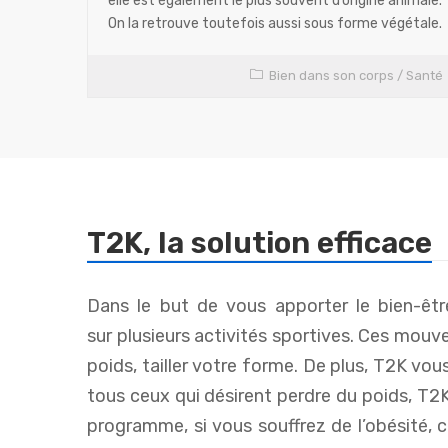
elle est également le plus souvent d’origine animale.
On la retrouve toutefois aussi sous forme végétale.
Bien dans son corps
/
Santé
T2K, la solution efficace
Dans le but de vous apporter le bien-êtr
sur plusieurs activités sportives. Ces mouvem
La
poids, tailler votre forme. De plus, T2K vou
da
tous ceux qui désirent perdre du poids, 
programme, si vous souffrez de l’obésité, 